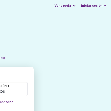
Venezuela
Iniciar sesión →
INO
CIÓN 1
tos
habitación