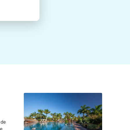
 de
Se