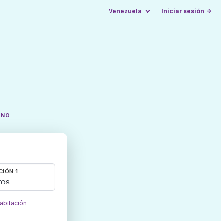
Venezuela
Iniciar sesión →
INO
CIÓN 1
tos
habitación