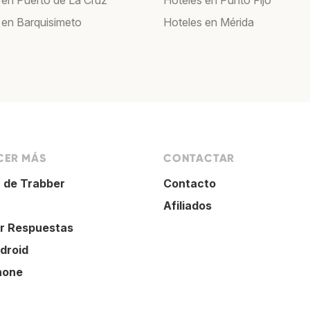
 en Puerto de La Cruz
Hoteles en Punto Fijo
 en Barquisimeto
Hoteles en Mérida
ER MÁS
CONTACTAR
 de Trabber
Contacto
Afiliados
r Respuestas
droid
hone