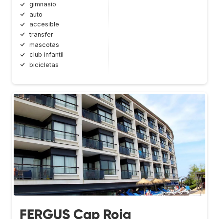
gimnasio
auto
accesible
transfer
mascotas
club infantil
bicicletas
FERGUS Cap Roig