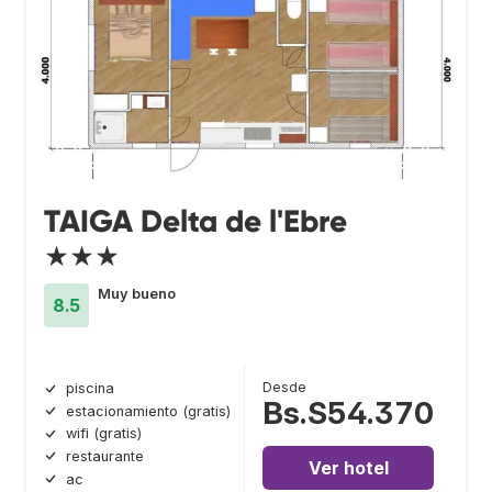
TAIGA Delta de l'Ebre
★★★
Muy bueno
8.5
Desde
piscina
Bs.S54.370
estacionamiento (gratis)
wifi (gratis)
restaurante
Ver hotel
ac