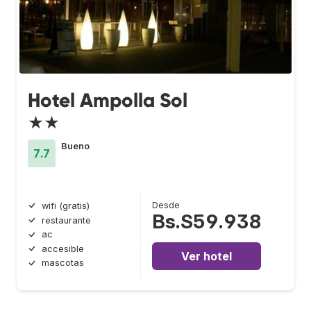
Hotel Ampolla Sol
★★
Bueno
7.7
Desde
wifi (gratis)
Bs.S59.938
restaurante
ac
accesible
Ver hotel
mascotas