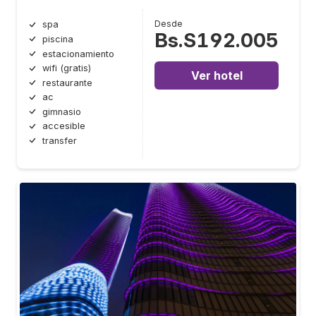
Desde
spa
Bs.S192.005
piscina
estacionamiento
wifi (gratis)
Ver hotel
restaurante
ac
gimnasio
accesible
transfer