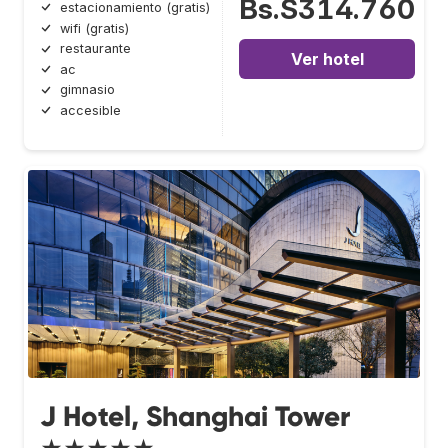
Bs.S314.760
estacionamiento (gratis)
wifi (gratis)
restaurante
Ver hotel
ac
gimnasio
accesible
J Hotel, Shanghai Tower