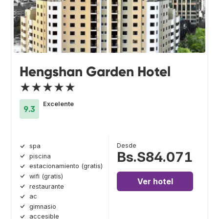
Hengshan Garden Hotel
★★★★★
Excelente
9.3
Desde
spa
Bs.S84.071
piscina
estacionamiento (gratis)
wifi (gratis)
Ver hotel
restaurante
ac
gimnasio
accesible