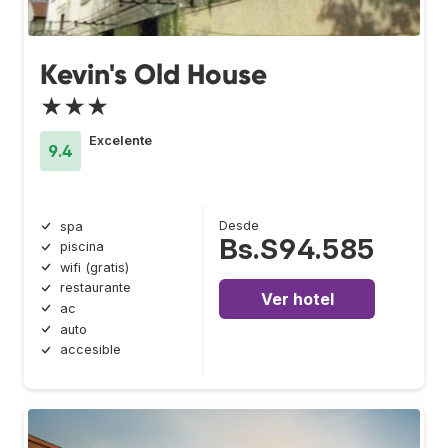
Kevin's Old House
★★★
Excelente
9.4
Desde
spa
Bs.S94.585
piscina
wifi (gratis)
restaurante
Ver hotel
ac
auto
accesible