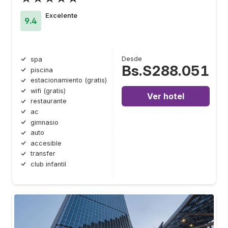
Excelente
9.4
Desde
spa
Bs.S288.051
piscina
estacionamiento (gratis)
wifi (gratis)
Ver hotel
restaurante
ac
gimnasio
auto
accesible
transfer
club infantil