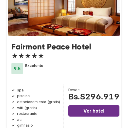
Fairmont Peace Hotel
★★★★★
Excelente
9.5
Desde
spa
Bs.S296.919
piscina
estacionamiento (gratis)
wifi (gratis)
Ver hotel
restaurante
ac
gimnasio