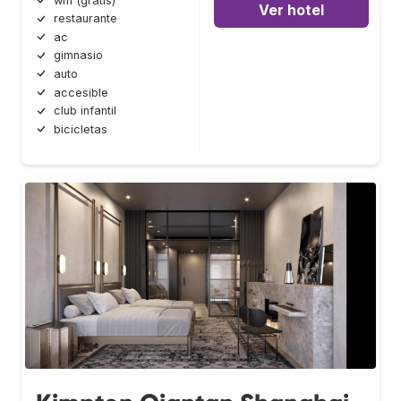
wifi (gratis)
Ver hotel
restaurante
ac
gimnasio
auto
accesible
club infantil
bicicletas