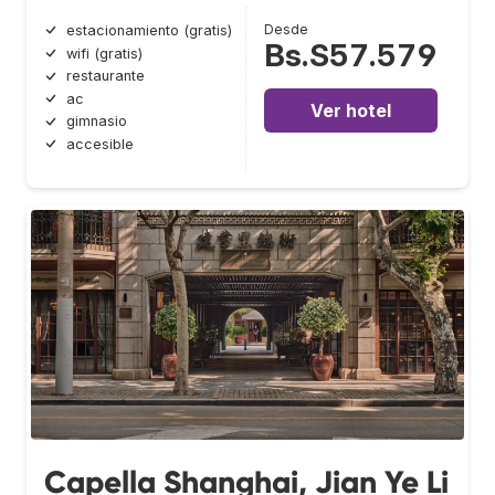
Desde
estacionamiento (gratis)
Bs.S57.579
wifi (gratis)
restaurante
ac
Ver hotel
gimnasio
accesible
Capella Shanghai, Jian Ye Li