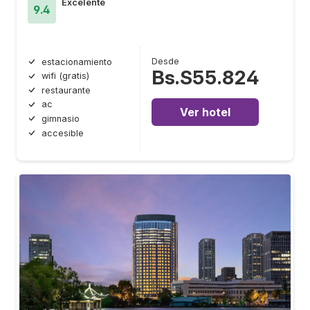
Excelente
9.4
Desde
estacionamiento
Bs.S55.824
wifi (gratis)
restaurante
ac
Ver hotel
gimnasio
accesible