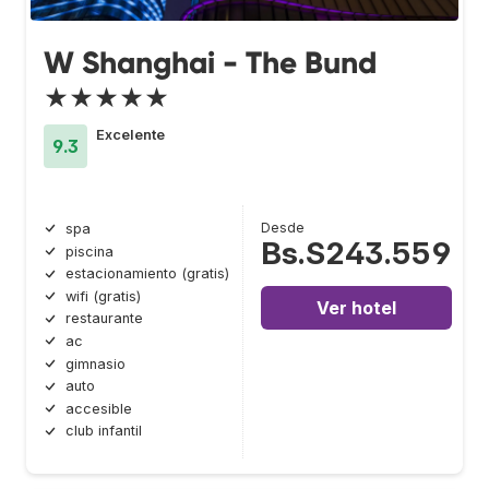
W Shanghai - The Bund
★★★★★
Excelente
9.3
Desde
spa
Bs.S243.559
piscina
estacionamiento (gratis)
wifi (gratis)
Ver hotel
restaurante
ac
gimnasio
auto
accesible
club infantil