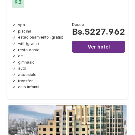
9.3
Desde
spa
Bs.S227.962
piscina
estacionamiento (gratis)
wifi (gratis)
Ver hotel
restaurante
ac
gimnasio
auto
accesible
transfer
club infantil