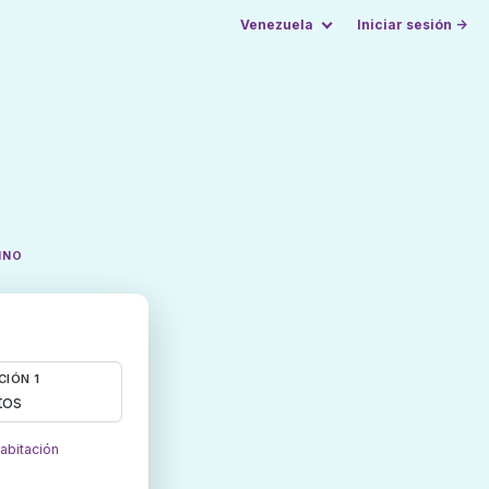
Venezuela
Iniciar sesión →
INO
CIÓN 1
tos
habitación