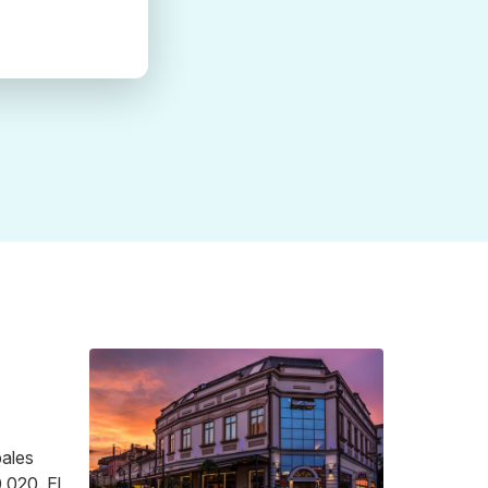
pales
.020. El