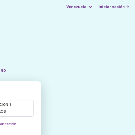
Venezuela
Iniciar sesión →
INO
CIÓN 1
tos
habitación