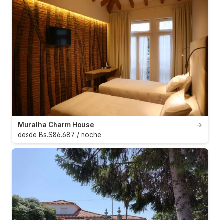
Muralha Charm House
→
desde Bs.S86.687 / noche