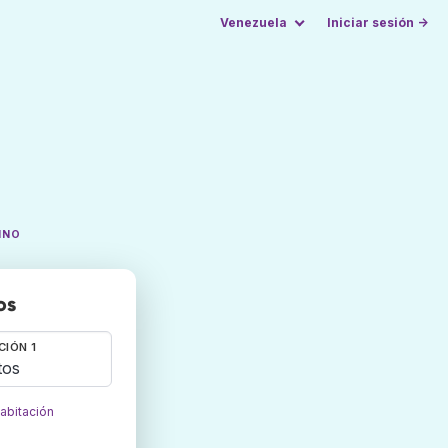
Venezuela
Iniciar sesión →
INO
os
CIÓN 1
tos
habitación