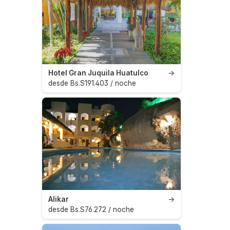
Hotel Gran Juquila Huatulco
→
desde Bs.S191.403 / noche
Alikar
→
desde Bs.S76.272 / noche