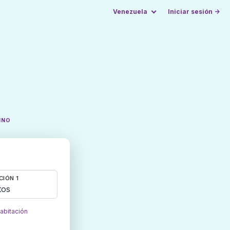
Venezuela
Iniciar sesión →
INO
CIÓN 1
tos
habitación