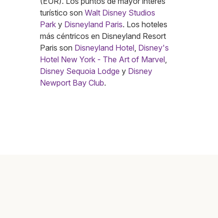
(EUR). Los puntos de mayor interés
turístico son
Walt Disney Studios
Park
y
Disneyland Paris
. Los hoteles
más céntricos en Disneyland Resort
Paris son
Disneyland Hotel
,
Disney's
Hotel New York - The Art of Marvel
,
Disney Sequoia Lodge
y
Disney
Newport Bay Club
.