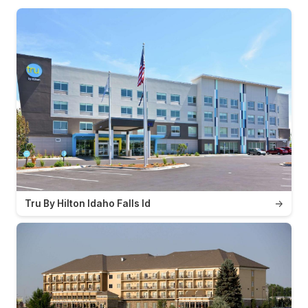
Tru By Hilton Idaho Falls Id
→