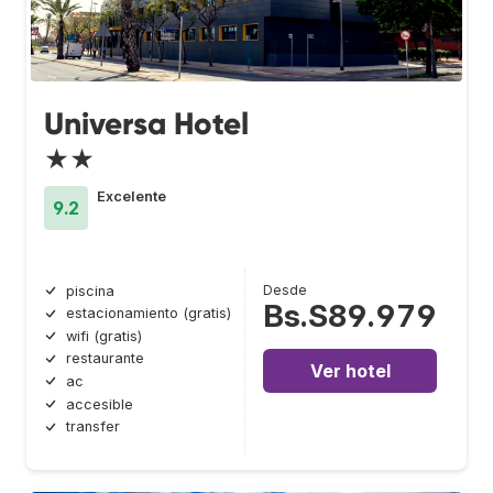
Universa Hotel
★★
Excelente
9.2
Desde
piscina
Bs.S89.979
estacionamiento (gratis)
wifi (gratis)
restaurante
Ver hotel
ac
accesible
transfer