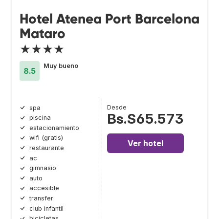
Hotel Atenea Port Barcelona
Mataro
★★★★
Muy bueno
8.5
Desde
spa
Bs.S65.573
piscina
estacionamiento
wifi (gratis)
Ver hotel
restaurante
ac
gimnasio
auto
accesible
transfer
club infantil
bicicletas