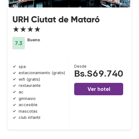
URH Ciutat de Mataró
★★★★
Bueno
7.3
Desde
spa
Bs.S69.740
estacionamiento (gratis)
wifi (gratis)
restaurante
Ver hotel
ac
gimnasio
accesible
mascotas
club infantil