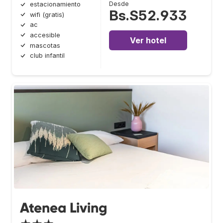
Desde
estacionamiento
Bs.S52.933
wifi (gratis)
ac
accesible
Ver hotel
mascotas
club infantil
Atenea Living