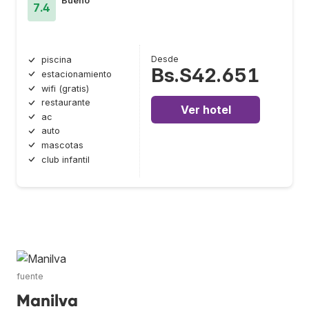
Bueno
7.4
Desde
piscina
Bs.S42.651
estacionamiento
wifi (gratis)
restaurante
Ver hotel
ac
auto
mascotas
club infantil
fuente
Manilva