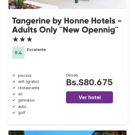
Tangerine by Honne Hotels -
Adults Only ¨New Opennig¨
★★★
Excelente
9.4
Desde
piscina
Bs.S80.675
wifi (gratis)
restaurante
ac
Ver hotel
gimnasio
auto
golf