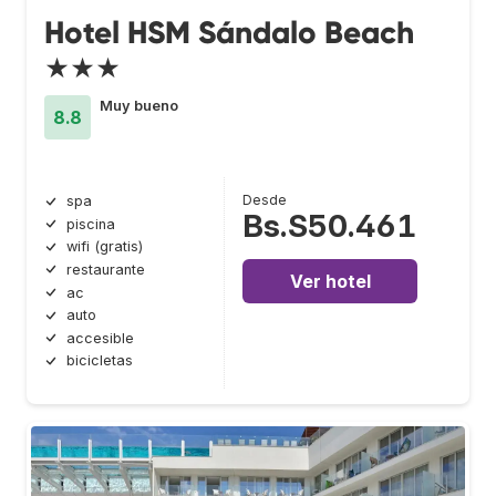
Hotel HSM Sándalo Beach
★★★
Muy bueno
8.8
Desde
spa
Bs.S50.461
piscina
wifi (gratis)
restaurante
Ver hotel
ac
auto
accesible
bicicletas