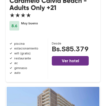
Caramelo Calvia Beach -
Adults Only +21
★★★★
Muy bueno
8.6
Desde
piscina
Bs.S85.379
estacionamiento
wifi (gratis)
restaurante
Ver hotel
ac
gimnasio
auto