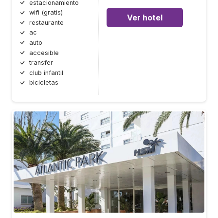
estacionamiento
wifi (gratis)
Ver hotel
restaurante
ac
auto
accesible
transfer
club infantil
bicicletas