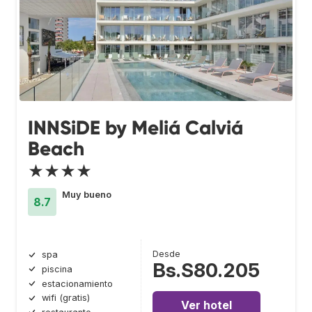
INNSiDE by Meliá Calviá
Beach
★★★★
Muy bueno
8.7
Desde
spa
Bs.S80.205
piscina
estacionamiento
wifi (gratis)
Ver hotel