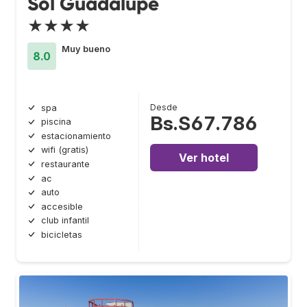
Sol Guadalupe
★★★★
Muy bueno
8.0
Desde
spa
Bs.S67.786
piscina
estacionamiento
wifi (gratis)
Ver hotel
restaurante
ac
auto
accesible
club infantil
bicicletas