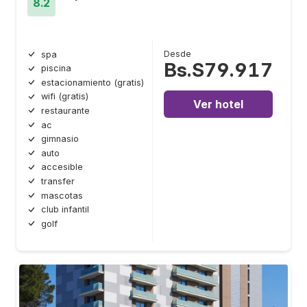
8.2
Desde
spa
Bs.S79.917
piscina
estacionamiento (gratis)
wifi (gratis)
Ver hotel
restaurante
ac
gimnasio
auto
accesible
transfer
mascotas
club infantil
golf