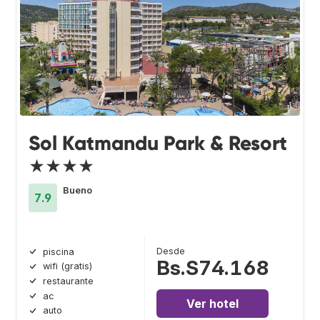
Sol Katmandu Park & Resort
★★★★
Bueno
7.9
Desde
piscina
Bs.S74.168
wifi (gratis)
restaurante
ac
Ver hotel
auto