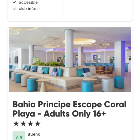
accesible
club infantil
Bahia Principe Escape Coral
Playa - Adults Only 16+
★★★★
Bueno
7.9