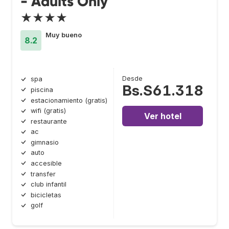
- Adults Only
★★★★
Muy bueno
8.2
Desde
spa
Bs.S61.318
piscina
estacionamiento (gratis)
wifi (gratis)
Ver hotel
restaurante
ac
gimnasio
auto
accesible
transfer
club infantil
bicicletas
golf