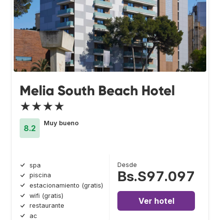
Melia South Beach Hotel
★★★★
Muy bueno
8.2
Desde
spa
Bs.S97.097
piscina
estacionamiento (gratis)
wifi (gratis)
Ver hotel
restaurante
ac