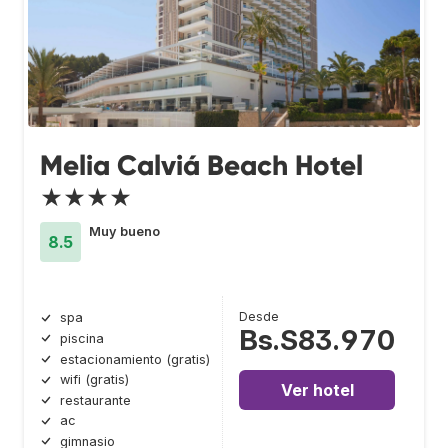
Melia Calviá Beach Hotel
★★★★
Muy bueno
8.5
Desde
spa
Bs.S83.970
piscina
estacionamiento (gratis)
wifi (gratis)
Ver hotel
restaurante
ac
gimnasio