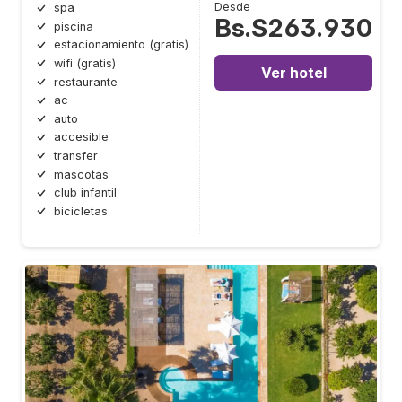
Desde
spa
Bs.S263.930
piscina
estacionamiento (gratis)
wifi (gratis)
Ver hotel
restaurante
ac
auto
accesible
transfer
mascotas
club infantil
bicicletas