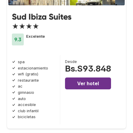
Sud Ibiza Suites
★★★★
Excelente
9.3
Desde
spa
Bs.S93.848
estacionamiento
wifi (gratis)
restaurante
Ver hotel
ac
gimnasio
auto
accesible
club infantil
bicicletas