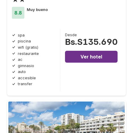
Muy bueno
8.8
Desde
spa
Bs.S135.690
piscina
wifi (gratis)
restaurante
Ver hotel
ac
gimnasio
auto
accesible
transfer