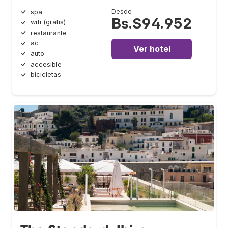
Desde
spa
Bs.S94.952
wifi (gratis)
restaurante
ac
Ver hotel
auto
accesible
bicicletas