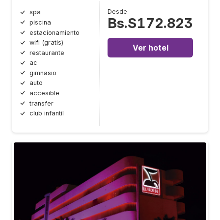
Desde
spa
Bs.S172.823
piscina
estacionamiento
wifi (gratis)
Ver hotel
restaurante
ac
gimnasio
auto
accesible
transfer
club infantil