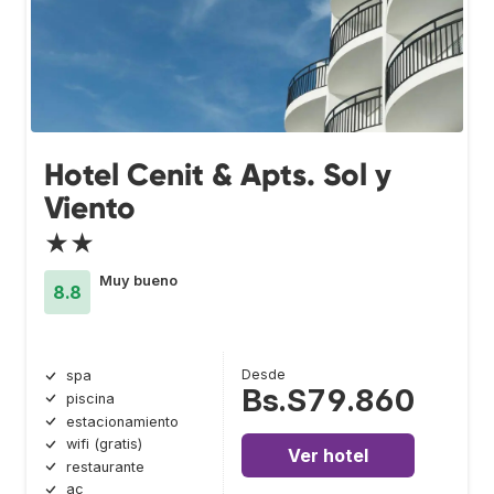
Hotel Cenit & Apts. Sol y
Viento
★★
Muy bueno
8.8
Desde
spa
Bs.S79.860
piscina
estacionamiento
wifi (gratis)
Ver hotel
restaurante
ac