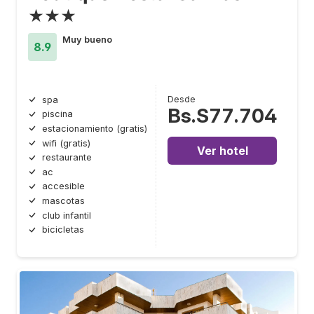
★★★
Muy bueno
8.9
Desde
spa
Bs.S77.704
piscina
estacionamiento (gratis)
wifi (gratis)
Ver hotel
restaurante
ac
accesible
mascotas
club infantil
bicicletas