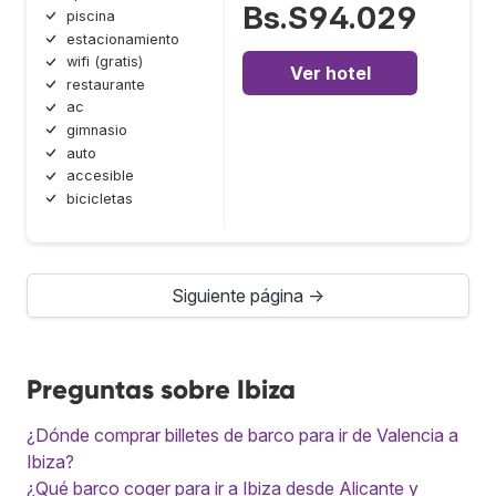
Bs.S94.029
piscina
estacionamiento
wifi (gratis)
Ver hotel
restaurante
ac
gimnasio
auto
accesible
bicicletas
Siguiente página →
Preguntas sobre Ibiza
¿Dónde comprar billetes de barco para ir de Valencia a
Ibiza?
¿Qué barco coger para ir a Ibiza desde Alicante y