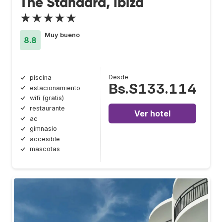
The Standard, Ibiza
★★★★★
Muy bueno
8.8
Desde
piscina
Bs.S133.114
estacionamiento
wifi (gratis)
restaurante
Ver hotel
ac
gimnasio
accesible
mascotas