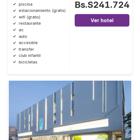
Bs.S241.724
piscina
estacionamiento (gratis)
wifi (gratis)
Ver hotel
restaurante
ac
auto
accesible
transfer
club infantil
bicicletas