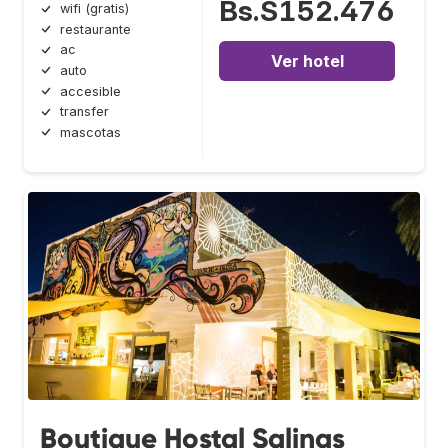
Bs.S152.476
wifi (gratis)
restaurante
ac
Ver hotel
auto
accesible
transfer
mascotas
Boutique Hostal Salinas