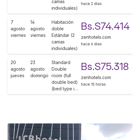
camas
hace 2 días
individuales)
7
14
Habitación
Bs.S74.414
agosto
agosto
doble
viernes
viernes
Estándar (2
zenhotels.com
camas
hace 6 días
individuales)
20
23
Standard
Bs.S75.318
agosto
agosto
Double
jueves
domingo
room (full
zenhotels.com
double bed)
hace 15 horas
(bed type i…