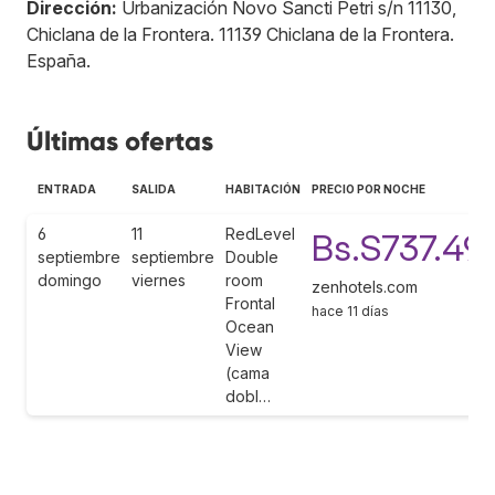
Dirección:
Urbanización Novo Sancti Petri s/n 11130,
Chiclana de la Frontera
.
11139
Chiclana de la Frontera
.
España
.
Últimas ofertas
ENTRADA
SALIDA
HABITACIÓN
PRECIO POR NOCHE
6
11
RedLevel
Bs.S737.49
septiembre
septiembre
Double
domingo
viernes
room
zenhotels.com
Frontal
hace 11 días
Ocean
View
(cama
dobl…