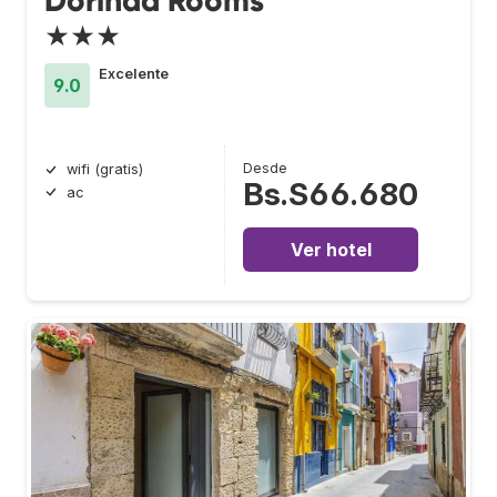
Dorinda Rooms
★★★
Excelente
9.0
Desde
wifi (gratis)
Bs.S66.680
ac
Ver hotel