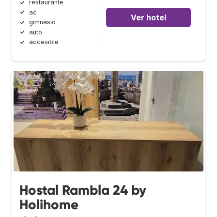
restaurante
ac
Ver hotel
gimnasio
auto
accesible
Hostal Rambla 24 by
Holihome