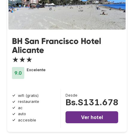
BH San Francisco Hotel
Alicante
★★★
Excelente
9.0
Desde
wifi (gratis)
Bs.S131.678
restaurante
ac
auto
Ver hotel
accesible