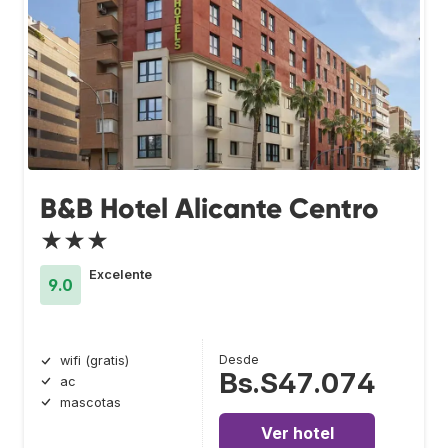
B&B Hotel Alicante Centro
★★★
Excelente
9.0
Desde
wifi (gratis)
Bs.S47.074
ac
mascotas
Ver hotel