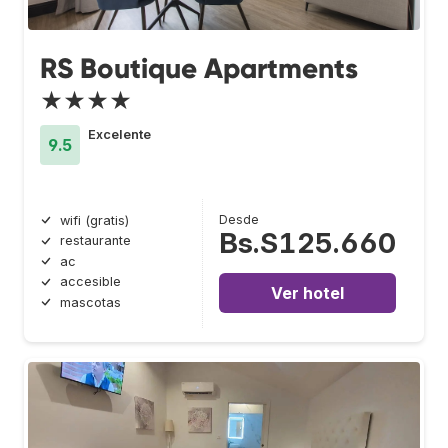
RS Boutique Apartments
★★★★
Excelente
9.5
Desde
wifi (gratis)
Bs.S125.660
restaurante
ac
accesible
Ver hotel
mascotas