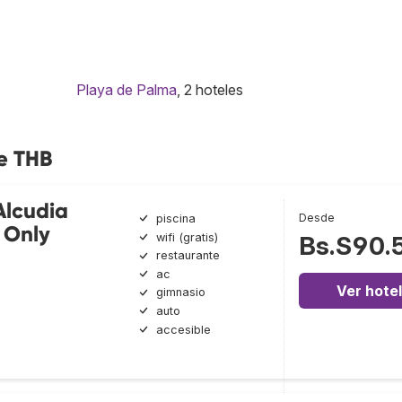
Playa de Palma
, 2 hoteles
e THB
lcudia
Desde
piscina
s Only
wifi (gratis)
Bs.S90.
restaurante
ac
Ver hotel
gimnasio
auto
accesible