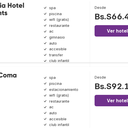
ia Hotel
Desde
spa
ts
piscina
Bs.S66.
wifi (gratis)
restaurante
Ver hotel
ac
gimnasio
auto
accesible
transfer
club infantil
 Coma
Desde
spa
piscina
Bs.S92.
estacionamiento
wifi (gratis)
Ver hotel
restaurante
ac
auto
accesible
club infantil