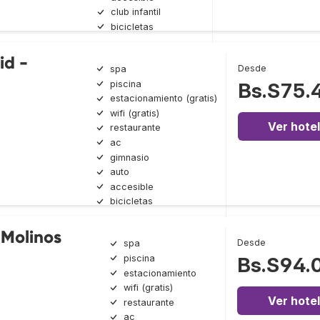
club infantil
bicicletas
id -
Desde
spa
piscina
Bs.S75.
estacionamiento (gratis)
wifi (gratis)
Ver hotel
restaurante
ac
gimnasio
auto
accesible
bicicletas
 Molinos
Desde
spa
piscina
Bs.S94.
estacionamiento
wifi (gratis)
Ver hotel
restaurante
ac