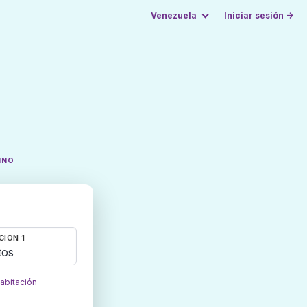
Venezuela
Iniciar sesión →
INO
CIÓN 1
tos
habitación