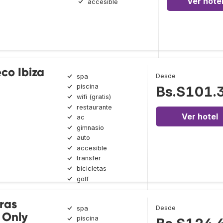
Ver hote
accesible
co Ibiza
Desde
spa
piscina
Bs.S101.
wifi (gratis)
restaurante
Ver hotel
ac
gimnasio
auto
accesible
transfer
bicicletas
golf
eras
Desde
spa
s Only
piscina