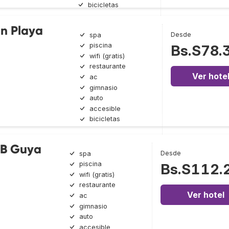
bicicletas
n Playa
Desde
spa
piscina
Bs.S78.
wifi (gratis)
restaurante
Ver hote
ac
gimnasio
auto
accesible
bicicletas
HB Guya
Desde
spa
piscina
Bs.S112.
wifi (gratis)
restaurante
Ver hotel
ac
gimnasio
auto
accesible