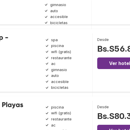
gimnasio
auto
accesible
bicicletas
p -
Desde
spa
piscina
Bs.S56.
wifi (gratis)
restaurante
Ver hote
ac
gimnasio
auto
accesible
bicicletas
 Playas
Desde
piscina
wifi (gratis)
Bs.S80.
restaurante
ac