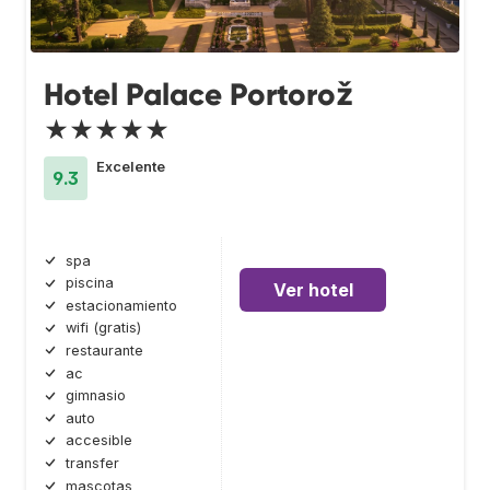
Hotel Palace Portorož
★★★★★
Excelente
9.3
spa
piscina
Ver hotel
estacionamiento
wifi (gratis)
restaurante
ac
gimnasio
auto
accesible
transfer
mascotas