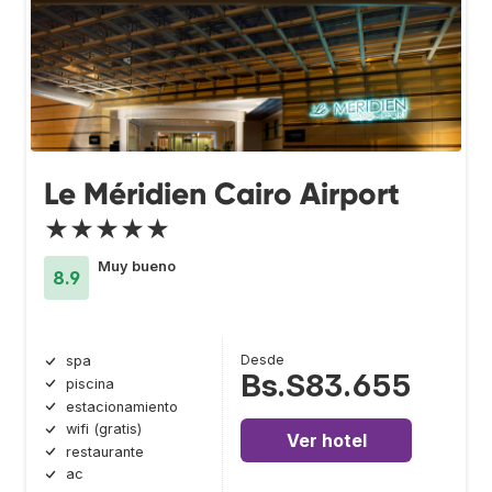
Le Méridien Cairo Airport
★★★★★
Muy bueno
8.9
Desde
spa
Bs.S83.655
piscina
estacionamiento
wifi (gratis)
Ver hotel
restaurante
ac