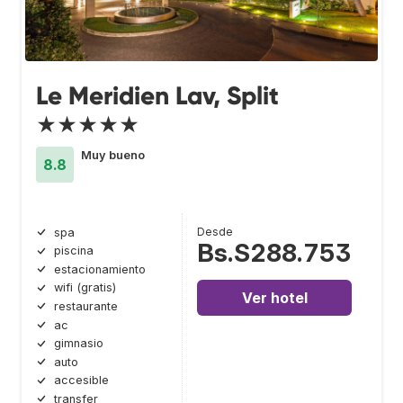
Le Meridien Lav, Split
★★★★★
Muy bueno
8.8
Desde
spa
Bs.S288.753
piscina
estacionamiento
wifi (gratis)
Ver hotel
restaurante
ac
gimnasio
auto
accesible
transfer