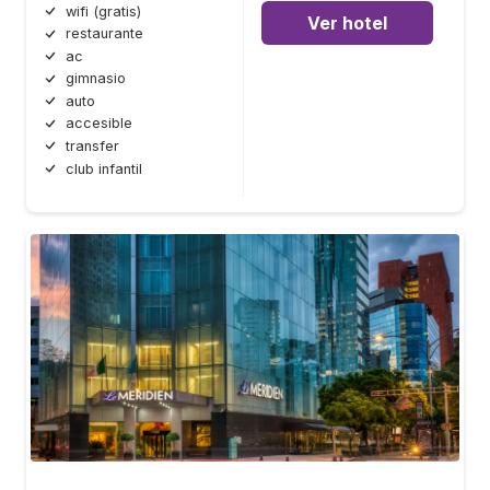
wifi (gratis)
Ver hotel
restaurante
ac
gimnasio
auto
accesible
transfer
club infantil