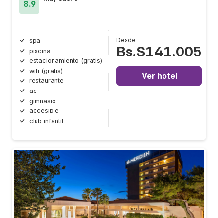
8.9
Desde
spa
Bs.S141.005
piscina
estacionamiento (gratis)
wifi (gratis)
Ver hotel
restaurante
ac
gimnasio
accesible
club infantil