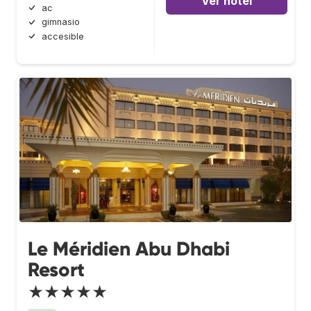
Ver hotel
ac
gimnasio
accesible
Le Méridien Abu Dhabi
Resort
★★★★★