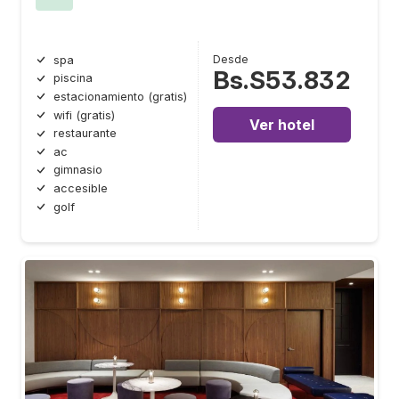
Desde
spa
Bs.S53.832
piscina
estacionamiento (gratis)
wifi (gratis)
Ver hotel
restaurante
ac
gimnasio
accesible
golf