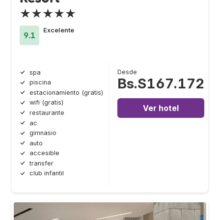
★★★★★
Excelente
9.1
Desde
spa
Bs.S167.172
piscina
estacionamiento (gratis)
wifi (gratis)
Ver hotel
restaurante
ac
gimnasio
auto
accesible
transfer
club infantil