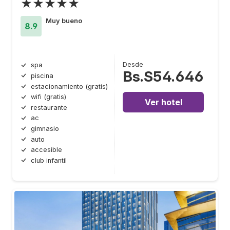
★★★★★
Muy bueno
8.9
Desde
spa
Bs.S54.646
piscina
estacionamiento (gratis)
wifi (gratis)
Ver hotel
restaurante
ac
gimnasio
auto
accesible
club infantil