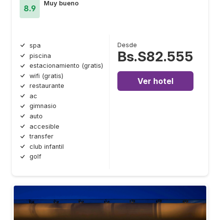
Muy bueno
8.9
Desde
spa
Bs.S82.555
piscina
estacionamiento (gratis)
wifi (gratis)
Ver hotel
restaurante
ac
gimnasio
auto
accesible
transfer
club infantil
golf