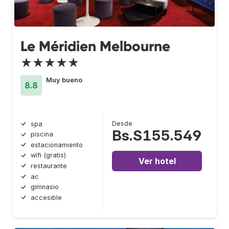
Le Méridien Melbourne
★★★★★
Muy bueno
8.8
Desde
spa
Bs.S155.549
piscina
estacionamiento
wifi (gratis)
Ver hotel
restaurante
ac
gimnasio
accesible