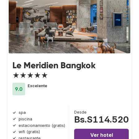
Le Meridien Bangkok
★★★★★
Excelente
9.0
Desde
spa
Bs.S114.520
piscina
estacionamiento (gratis)
wifi (gratis)
Ver hotel
restaurante