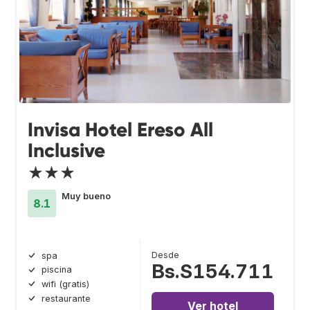
Invisa Hotel Ereso All
Inclusive
★★★
Muy bueno
8.1
Desde
spa
Bs.S154.711
piscina
wifi (gratis)
restaurante
Ver hotel