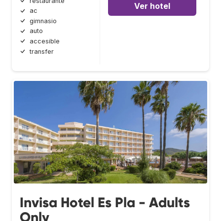
restaurante
Ver hotel
ac
gimnasio
auto
accesible
transfer
Invisa Hotel Es Pla - Adults
Only