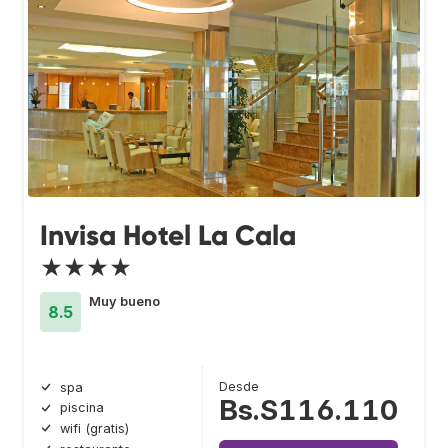
Invisa Hotel La Cala
★★★★
Muy bueno
8.5
Desde
spa
Bs.S116.110
piscina
wifi (gratis)