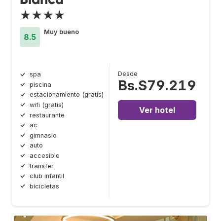
★★★★
Muy bueno
8.5
Desde
spa
Bs.S79.219
piscina
estacionamiento (gratis)
wifi (gratis)
Ver hotel
restaurante
ac
gimnasio
auto
accesible
transfer
club infantil
bicicletas