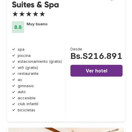
Suites & Spa
★★★★★
Muy bueno
8.8
Desde
spa
Bs.S216.891
piscina
estacionamiento (gratis)
wifi (gratis)
Ver hotel
restaurante
ac
gimnasio
auto
accesible
club infantil
bicicletas