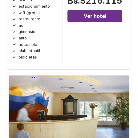
Bs.S216.115
estacionamiento
wifi (gratis)
Ver hotel
restaurante
ac
gimnasio
auto
accesible
club infantil
bicicletas