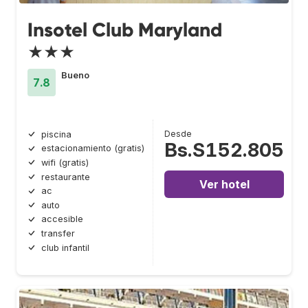
Insotel Club Maryland
★★★
Bueno
7.8
Desde
piscina
Bs.S152.805
estacionamiento (gratis)
wifi (gratis)
restaurante
Ver hotel
ac
auto
accesible
transfer
club infantil