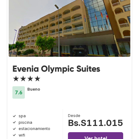
Evenia Olympic Suites
★★★★
Bueno
7.6
Desde
spa
Bs.S111.015
piscina
estacionamiento
wifi
Ver hotel