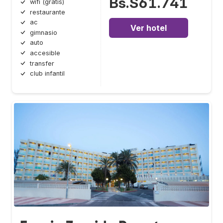
Bs.S61.741
wifi (gratis)
restaurante
ac
Ver hotel
gimnasio
auto
accesible
transfer
club infantil