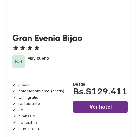
Gran Evenia Bijao
★★★★
Muy bueno
8.3
Desde
piscina
Bs.S129.411
estacionamiento (gratis)
wifi (gratis)
restaurante
Ver hotel
ac
gimnasio
accesible
club infantil