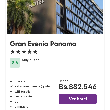
Gran Evenia Panama
★★★★★
Muy bueno
8.6
Desde
piscina
Bs.S82.546
estacionamiento (gratis)
wifi (gratis)
restaurante
Ver hotel
ac
gimnasio