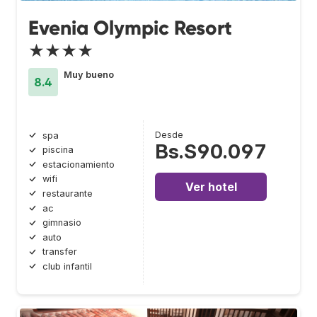
Evenia Olympic Resort
★★★★
Muy bueno
8.4
Desde
spa
Bs.S90.097
piscina
estacionamiento
wifi
Ver hotel
restaurante
ac
gimnasio
auto
transfer
club infantil