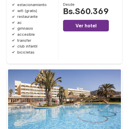
Desde
estacionamiento
Bs.S60.369
wifi (gratis)
restaurante
ac
Ver hotel
gimnasio
accesible
transfer
club infantil
bicicletas