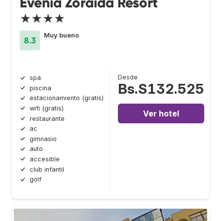
Evenia Zoraida Resort
★★★★
Muy bueno
8.3
Desde
spa
Bs.S132.525
piscina
estacionamiento (gratis)
wifi (gratis)
Ver hotel
restaurante
ac
gimnasio
auto
accesible
club infantil
golf