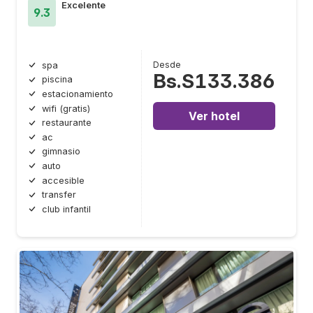
Excelente
9.3
Desde
spa
Bs.S133.386
piscina
estacionamiento
wifi (gratis)
Ver hotel
restaurante
ac
gimnasio
auto
accesible
transfer
club infantil