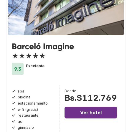
Barceló Imagine
★★★★★
Excelente
9.3
Desde
spa
Bs.S112.769
piscina
estacionamiento
wifi (gratis)
Ver hotel
restaurante
ac
gimnasio