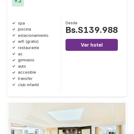
9.2
Desde
spa
Bs.S139.988
piscina
estacionamiento
wifi (gratis)
Ver hotel
restaurante
ac
gimnasio
auto
accesible
transfer
club infantil