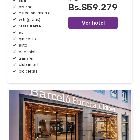
spa
Bs.S59.279
piscina
estacionamiento
wifi (gratis)
Ver hotel
restaurante
ac
gimnasio
auto
accesible
transfer
club infantil
bicicletas