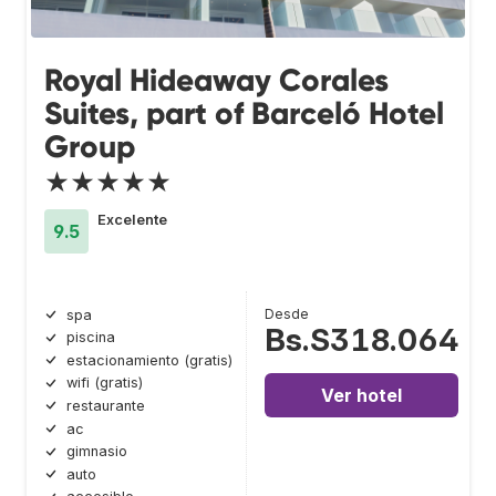
Royal Hideaway Corales
Suites, part of Barceló Hotel
Group
★★★★★
Excelente
9.5
Desde
spa
Bs.S318.064
piscina
estacionamiento (gratis)
wifi (gratis)
Ver hotel
restaurante
ac
gimnasio
auto