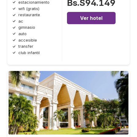
Bs.S94.149
estacionamiento
wifi (gratis)
restaurante
Ver hotel
ac
gimnasio
auto
accesible
transfer
club infantil