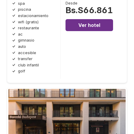
Desde
spa
Bs.S66.861
piscina
estacionamiento
wifi (gratis)
Ver hotel
restaurante
ac
gimnasio
auto
accesible
transfer
club infantil
golf