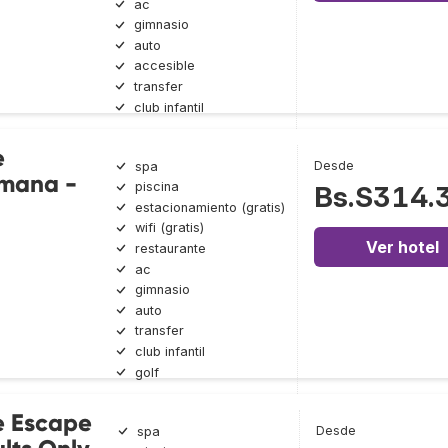
ac
gimnasio
auto
accesible
transfer
club infantil
e
Desde
spa
omana -
piscina
Bs.S314.
estacionamiento (gratis)
wifi (gratis)
Ver hotel
restaurante
ac
gimnasio
auto
transfer
club infantil
golf
e Escape
Desde
spa