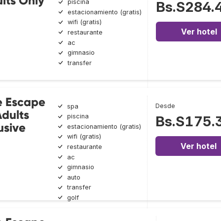
lts Only
piscina
Bs.S284.
estacionamiento (gratis)
wifi (gratis)
Ver hotel
restaurante
ac
gimnasio
transfer
e Escape
Desde
spa
Adults
piscina
Bs.S175.
usive
estacionamiento (gratis)
wifi (gratis)
Ver hotel
restaurante
ac
gimnasio
auto
transfer
golf