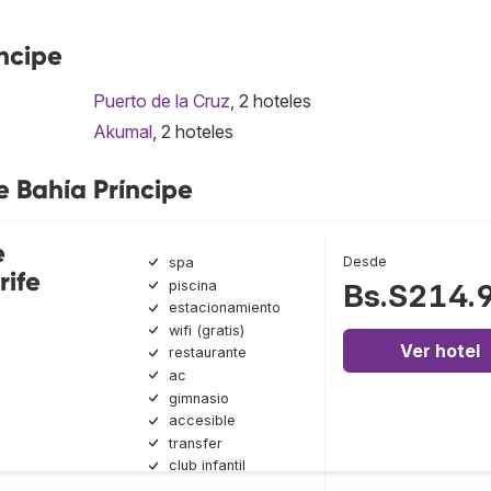
ncipe
Puerto de la Cruz
, 2 hoteles
Akumal
, 2 hoteles
e Bahía Príncipe
e
Desde
spa
rife
piscina
Bs.S214.
estacionamiento
wifi (gratis)
Ver hotel
restaurante
ac
gimnasio
accesible
transfer
club infantil