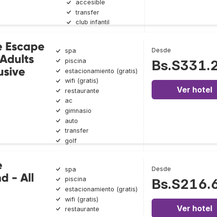
accesible
transfer
club infantil
e Escape
Desde
spa
 Adults
piscina
Bs.S331.
usive
estacionamiento (gratis)
wifi (gratis)
Ver hotel
restaurante
ac
gimnasio
auto
transfer
golf
e
Desde
spa
d - All
piscina
Bs.S216.
estacionamiento (gratis)
wifi (gratis)
Ver hotel
restaurante