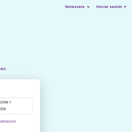
Venezuela
Iniciar sesión →
INO
CIÓN 1
tos
habitación