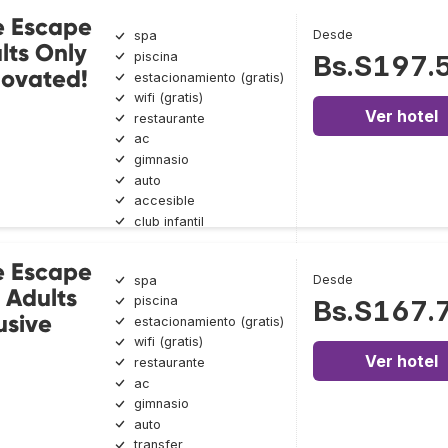
e Escape
Desde
spa
lts Only
piscina
Bs.S197.
novated!
estacionamiento (gratis)
wifi (gratis)
Ver hotel
restaurante
ac
gimnasio
auto
accesible
club infantil
e Escape
Desde
spa
 Adults
piscina
Bs.S167.
usive
estacionamiento (gratis)
wifi (gratis)
Ver hotel
restaurante
ac
gimnasio
auto
transfer