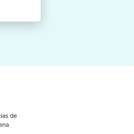
ias de
dena