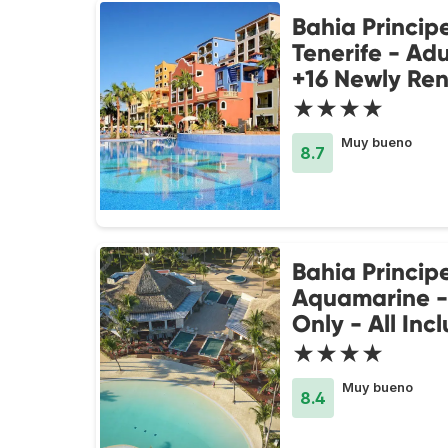
Bahia Princip
Tenerife - Adu
+16 Newly Re
★★★★
Muy bueno
8.7
Bahia Princip
Aquamarine -
Only - All Incl
★★★★
Muy bueno
8.4