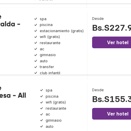
e
Desde
spa
alda -
piscina
Bs.S227.
estacionamiento (gratis)
wifi (gratis)
Ver hotel
restaurante
ac
gimnasio
auto
transfer
club infantil
e
Desde
spa
sa - All
piscina
Bs.S155.
wifi (gratis)
restaurante
Ver hotel
ac
gimnasio
auto