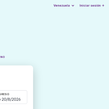
Venezuela
Iniciar sesión →
INO
GRESO