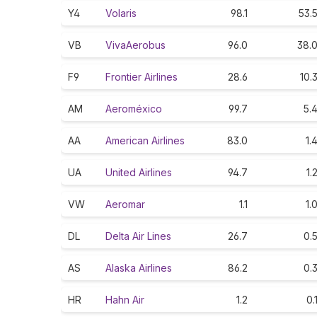
Y4
Volaris
98.1
53.
VB
VivaAerobus
96.0
38.
F9
Frontier Airlines
28.6
10.
AM
Aeroméxico
99.7
5.
AA
American Airlines
83.0
1.
UA
United Airlines
94.7
1.
VW
Aeromar
1.1
1.
DL
Delta Air Lines
26.7
0.
AS
Alaska Airlines
86.2
0.
HR
Hahn Air
1.2
0.