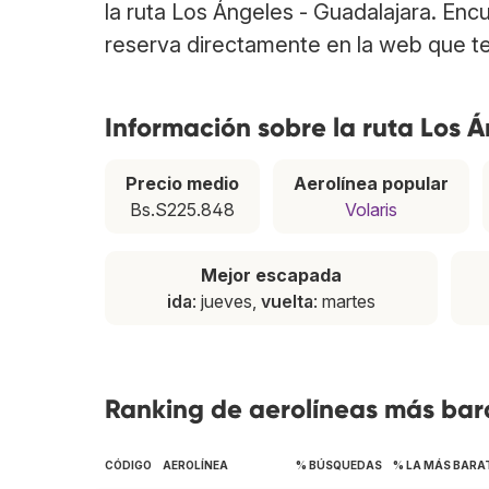
la ruta Los Ángeles - Guadalajara. Enc
reserva directamente en la web que te
Información sobre la ruta Los 
Precio medio
Aerolínea popular
Bs.S225.848
Volaris
Mejor escapada
ida
: jueves,
vuelta
: martes
Ranking de aerolíneas más bara
CÓDIGO
AEROLÍNEA
% BÚSQUEDAS
% LA MÁS BARA