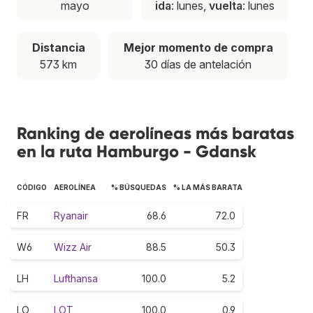
mayo
ida
: lunes,
vuelta
: lunes
Distancia
Mejor momento de compra
573 km
30 días de antelación
Ranking de aerolíneas más baratas
en la ruta Hamburgo - Gdansk
CÓDIGO
AEROLÍNEA
% BÚSQUEDAS
% LA MÁS BARATA
FR
Ryanair
68.6
72.0
W6
Wizz Air
88.5
50.3
LH
Lufthansa
100.0
5.2
LO
LOT
100.0
0.9