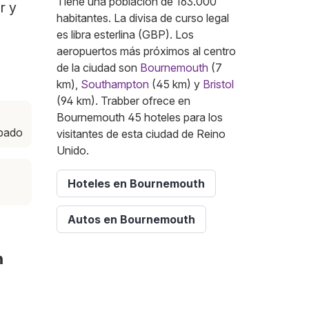
Tiene una población de 163.000
r y
habitantes. La divisa de curso legal
es libra esterlina (GBP). Los
aeropuertos más próximos al centro
de la ciudad son
Bournemouth
(7
km),
Southampton
(45 km) y
Bristol
(94 km). Trabber ofrece en
Bournemouth 45 hoteles para los
ábado
visitantes de esta ciudad de Reino
Unido.
Hoteles en Bournemouth
Autos en Bournemouth
h