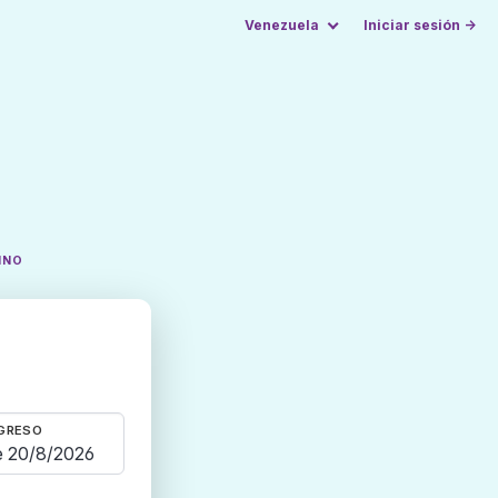
Venezuela
Iniciar sesión →
INO
GRESO