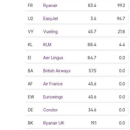
FR
Ryanair
83.4
99.2
U2
EasyJet
3.4
96.7
VY
Vueling
45.7
21.8
KL
KLM
88.4
4.4
EI
Aer Lingus
84.7
0.0
BA
British Airways
57.5
0.0
AF
Air France
45.6
0.0
EW
Eurowings
45.6
0.0
DE
Condor
34.6
0.0
RK
Ryanair UK
19.1
0.0