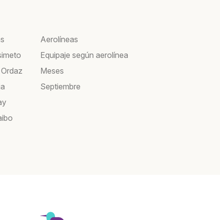
as
Aerolíneas
simeto
Equipaje según aerolínea
 Ordaz
Meses
ia
Septiembre
ay
aibo